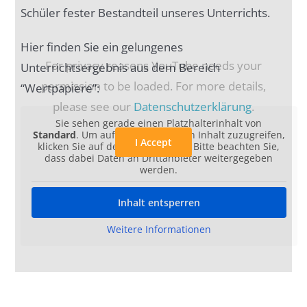
Schüler fester Bestandteil unseres Unterrichts.
Hier finden Sie ein gelungenes
For privacy reasons YouTube needs your
Unterrichtsergebnis aus dem Bereich
permission to be loaded. For more details,
“Wertpapiere”:
please see our
Datenschutzerklärung
.
Sie sehen gerade einen Platzhalterinhalt von
Standard
. Um auf den eigentlichen Inhalt zuzugreifen,
I Accept
klicken Sie auf den Button unten. Bitte beachten Sie,
dass dabei Daten an Drittanbieter weitergegeben
werden.
Inhalt entsperren
Weitere Informationen